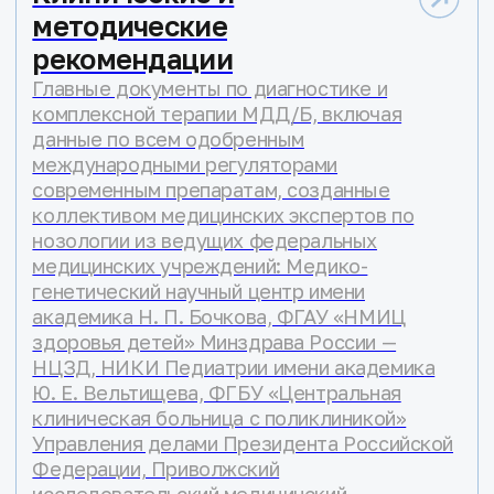
#УрониИгрушку
Мы видим маленьких мальчиков
каждый день — на детской
площадке, в поликлинике, в детском
саду, в игровой зоне кафе или