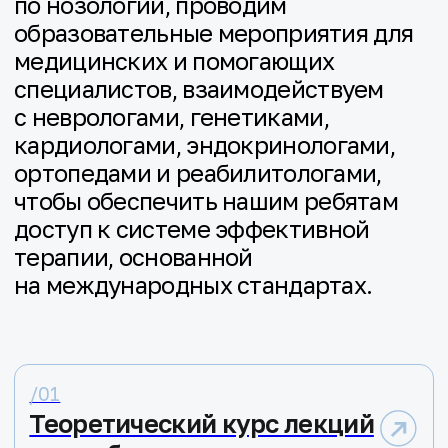
Ему становится все труднее бегать,
подниматься по лестнице, вставать
с пола. Болезнь прогрессирует: без
лечения к 9 − 12 годам большинству
мальчиков требуется инвалидная
коляска, а к подростковому
возрасту — поддержка дыхания.
Миодистрофия Беккера — это
дистрофинопатия с более
доброкачественным течением
по сравнению с миодистрофией
Дюшенна, однако обе формы
заболевания вызваны изменениями
в одном и том же гене. Именно поэтому
в медицинском сообществе часто
используется общее обозначение —
миодистрофия Дюшенна/Беккера: оно
точнее отражает реальность, в которой
речь идет не о двух полностью разных
диагнозах, а о спектре состояний внутри
одной группы заболеваний. Наши дети
в этом спектре очень разные —
по возрасту появления симптомов