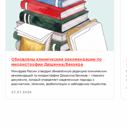
Регистр
Регистр — это систематизированная
электронная база данных. Благодаря
регистру ребёнок становится
«видимым» для системы помощи,
Обновлены клинические рекомендации по
а мы можем информировать
миодистрофии Дюшенна/Беккера
родителей о новых программах
Минздрав России утвердил обновлённую редакцию клинических
и инновационных лекарственных
рекомендаций по миодистрофии Дюшенна/Беккера — главного
препаратах.
документа, который определяет современные подходы к
диагностике, лечению, реабилитации и наблюдению пациентов.
27.07.2026