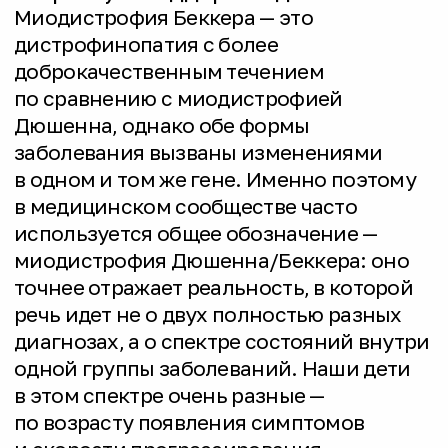
Прямые стандарты помощи
Фонд разработал методические
рекомендации и способствовал
внедрению первых в России
клинических рекомендаций
по ведению МДД/Б.
Регистр
Мы создали и масштабируем регистр
пациентов с МДД/Б: с помощью
регистра мы видим, обучаем
и поддерживаем новые семьи,
находим детей, которым подходит
существующая или разрабатываемая
терапия, проводим исследования,
консультируем родителей,
представляем интересы наших
мальчиков при взаимодействии
с государством, индустриальными
партнерами, фондом «Круг добра»;
развиваем пациентское сообщество,
вовлекаем родителей в наши