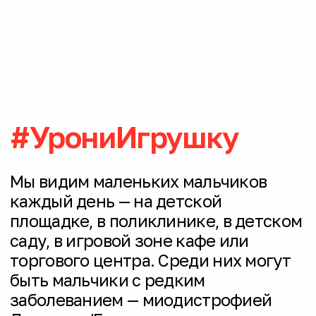
Делами Президента РФ в 2022 году,
возглавляет центр — президент
и медицинский директор фонда
«Гордей», д.м.н. Т.А. Гремякова.
На базе центра работает
мультидисциплинарная команда,
реализован пациентоцентричный
подход, внедрены международные
стандарты и лучшие практики ухода
и медицинской помощи детям с МДД/
Б.
Подробнее о фонде