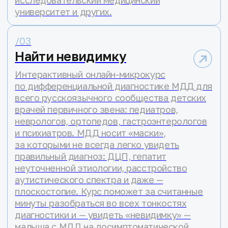
торгового центра. Среди них могут
быть мальчики с редким
заболеванием — миодистрофией
Дюшенна/Беккера, которое важно
выявить как можно раньше, чтобы
успеть помочь.
От возраста постановки диагноза
зависит, как долго мальчик сможет
самостоятельно ходить, дышать,
жить.
Простой способ: уронить игрушку и
посмотреть, как ребенок вместе с ней
поднимается с пола. Поставить диагноз
может только врач, но заметить
особенности движений может каждый.
Подробнее о заболевании
Поделитесь роликом «Урони игрушку»
и помогите найти 2 000 мальчиков
с заболеванием, чтобы мы смогли
им помочь.