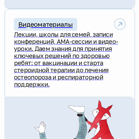
по нозологии, проводим
образовательные мероприятия для
медицинских и помогающих
специалистов, взаимодействуем
с неврологами, генетиками,
кардиологами, эндокринологами,
ортопедами и реабилитологами,
чтобы обеспечить нашим ребятам
доступ к системе эффективной
терапии, основанной
на международных стандартах.
/01
Теоретический курс лекций
по реабилитации
Теоретический курс представляет собой
цикл лекций, доступных в записи. Участники
могут осваивать материалы в удобном
темпе. В курс входят записи лекций от
российских и международных экспертов и
итоговое тестирование для самопроверки.
Результат прохождения курса —