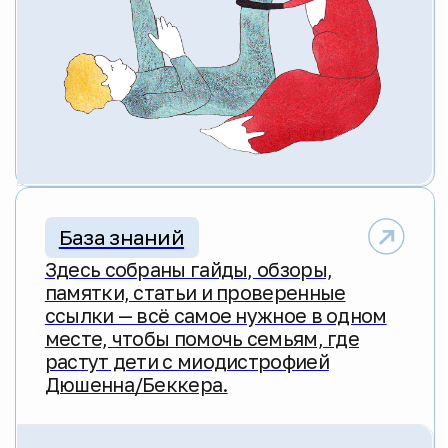
сформированное глубокое и современное
представление о нозологии (миодистрофия
Дюшенна/Беккера) на разных стадиях
и системе эффективной терапии, а также
системные знания по практикам физической
терапии и реабилитации с доказанной
эффективностью, применимые на всех
стадиях заболевания.
/02
Клинические и
методические
рекомендации
Главные документы по диагностике и
комплексной терапии МДД/Б, включая
данные по всем одобренным
международными регуляторами
современным препаратам, созданные
коллективом медицинских экспертов по
нозологии из ведущих федеральных
медицинских учреждений: Медико-
генетический научный центр имени
академика Н. П. Бочкова, ФГАУ «НМИЦ
здоровья детей» Минздрава России —
НЦЗД, НИКИ Педиатрии имени академика
Ю. Е. Вельтищева, ФГБУ «Центральная