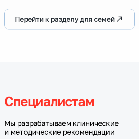
Перейти к разделу
О заболевании
Миодистрофия Дюшенна (МДД) —
это тяжелое генетическое
заболевание, которое встречается
почти всегда только у мальчиков.
С ним рождается примерно один
из 3 500−5 000 мальчиков.
Это редкое заболевание, но среди
редких — одно из самых частых.
При МДД мышцы постепенно
разрушаются, ребенок слабеет.