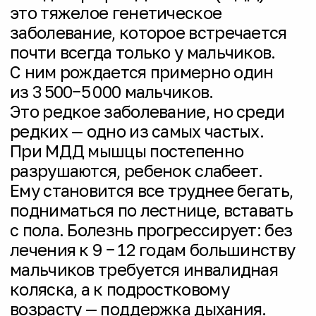
Дюшенна/Беккера и их семьям.
Мы работаем системно
и не оказываем адресной помощи.
За шесть лет мы прошли путь
от небольшой организации
до системной профильной НКО.
Каждый наш проект — это кирпичик
в фундаменте будущего, где диагноз
«МДД» перестаёт быть приговором.
Наши главные достижения — это
реальные шаги к этому будущему.
Смотреть таймлайн
достижений фонда за 5 лет