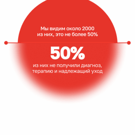
База знаний
До нас системной информации на
русском языке о МДД/Б практически
не существовало. Сегодня в
открытом доступе — более 300 часов
контента: вебинары, школы для
родителей, обучающие программы
для специалистов.
Детский
высокотехнологичный
нейромышечный центр
Первый в России Детский
высокотехнологичный
нейромышечный центр открыт
в партнёрстве с ЦКБ Управления