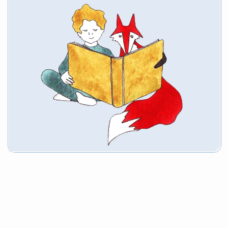
клиническая больница с поликлиникой»
Управления делами Президента Российской
Федерации, Приволжский
исследовательский медицинский
университет и других.
/03
Найти невидимку
Интерактивный онлайн-микрокурс
по дифференциальной диагностике МДД для
всего русскоязычного сообщества детских
врачей первичного звена: педиатров,
неврологов, ортопедов, гастроэнтерологов
и психиатров. МДД носит «маски»,
за которыми не всегда легко увидеть
правильный диагноз: ДЦП, гепатит
неуточненной этиологии, расстройство
аутистического спектра и даже —
плоскостопие. Курс поможет за считанные
минуты разобраться во всех тонкостях
диагностики и — увидеть «невидимку» —
малыша с МДД на досимптоматической
стадии, дав ребенку шанс на долгую
и качественную жизнь.