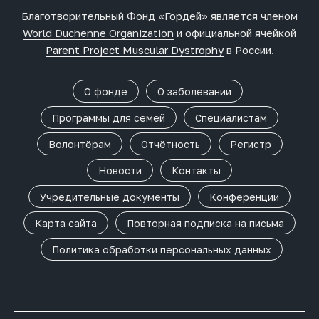
Благотворительный Фонд «Гордей» является членом
World Duchenne Organization
и официальной ячейкой
Parent Project Muscular Dystrophy
в России.
О фонде
О заболевании
Программы для семей
Специалистам
Волонтёрам
Отчётность
Регистр
Новости
Контакты
Учредительные документы
Конференции
Карта сайта
Повторная подписка на письма
Политика обработки персональных данных