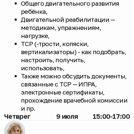
Получения оборудования через
паллиативную службу.
Каждую
3, 10, 17, 24,
15:00-17:00
пятницу
31 июля
Направления
телефонного
консультирования
Информирование о МДД/Б
Объяснение, что такое миодистрофия
Дюшенна/Беккера, как подтвердить или
исключить диагноз и другие ключевые
вопросы.
Психологическая поддержка