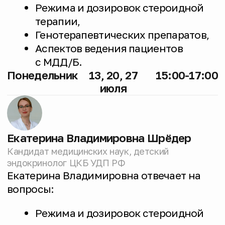
Инструктор-методист ЛФК НИКИ педиатрии и
детской хирургии им. Вельтищева, специалист
по физической реабилитации, подбору,
настройке и адаптации ТСР
Александр Раденкович отвечает на
вопросы:
Общего двигательного развития
ребёнка,
⁠Двигательной реабилитации —
методикам, упражнениям,
нагрузке,
ТСР (-трости, коляски,
вертикализаторы) - как подобрать,
настроить, получить,
использовать,
Также можно обсудить документы,
связанные с ТСР — ИПРА,
электронные сертификаты,
прохождение врачебной комиссии
и пр.
Четврег
9 июля
15:00-17:00