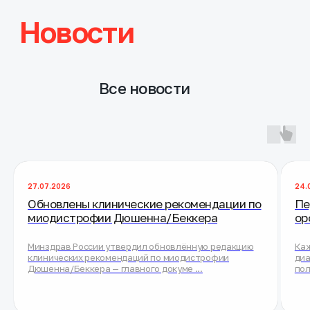
27.07.2026
24.
Обновлены клинические рекомендации по
Пе
миодистрофии Дюшенна/Беккера
ор
Минздрав России утвердил обновлённую редакцию
Каж
клинических рекомендаций по миодистрофии
диа
Дюшенна/Беккера — главного докуме ...
пол