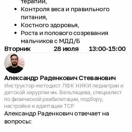
Ольга Сергеевна Грознова
Доктор медицинских наук, профессор, детский
кардиолог НИКИ педиатрии и детской хирургии
им. Вельтищева
К Ольге Сергеевне можно обратиться
по любым вопросам, связанным
с поражением сердца
при дистрофинопатиях.
Среда
15 июля
14:00-16:00
Елена Гамина
Старший координатор фонда «Гордей» по ЦФО,
эксперт по темам: ТСР, паллиатив, 18+
К Елене можно обратиться по вопросам:
Оформления инвалидности:
впервые и после 18 лет,
Включения ТСР в ИПРА с учётом
возраста и потребностей,
Порядка присвоения
паллиативного статуса,