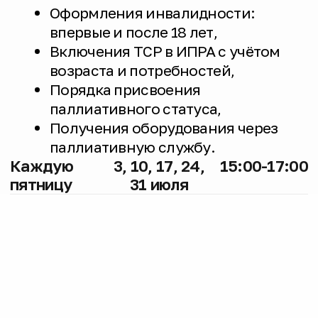
Возможность задать вопросы
профильным специалистам: неврологу,
ортопеду, эндокринологу,
физиотерапевту и другим — по
расписанию.
Телефонная линия работает на средства
гранта фонда
«Абсолют-помощь»
, при
поддержке компании
«Рош»
и компании
«Р-ФАРМ»
.
Новости
Все новости