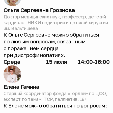
Помощь родителям в кризисных
ситуациях, тревоге и выгорании. Все
родители детей с МДД/Б могут получить
бесплатную психологическую
поддержку по телефону. Участники
регистра фонда «Гордей» могут также
воспользоваться до пяти бесплатных
индивидуальных консультаций с
психологом по видеосвязи в год.
Подробности —
по ссылке.
Юридические консультации
Оформление инвалидности, льготы, ТСР,
медицинское право, образование для
детей с ОВР, оформление паллиативного
статуса и другие юридические вопросы.
Маршрутизация
Информация о федеральных центрах для
обследования, реабилитации,
получении патогенетических
препаратов, подаче заявки в фонд «Круг
добра» и прочем.
Медицинское информирование