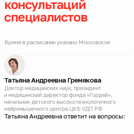
Аспектов ведения пациентов
с МДД/Б.
Понедельник
13, 20, 27
15:00-17:00
июля
Екатерина Владимировна Шрёдер
Кандидат медицинских наук, детский
эндокринолог ЦКБ УДП РФ
Екатерина Владимировна отвечает на
вопросы:
Режима и дозировок стероидной
терапии,
Контроля веса и правильного
питания,
Костного здоровья,
Роста и полового созревания
мальчиков с МДД/Б
Вторник
28 июля
13:00-15:00
Александр Раденкович Стеванович