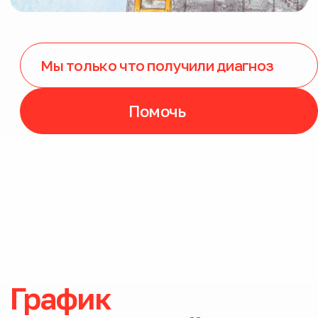
График
консультаций
специалистов
Время в расписании указано Московское
Татьяна Андреевна Гремякова
Доктор медицинских наук, президент
и медицинский директор фонда «Гордей»,
начальник детского высокотехнологичного
нейромышечного центра ЦКБ УДП РФ
Татьяна Андреевна ответит на вопросы:
Режима и дозировок стероидной
терапии,
Генотерапевтических препаратов,