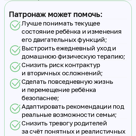
Проживающим в городах
оказания услуги
В 2026 году
На 2026 год
программа
программа
ориентирована
доступна в
на семьи с детьми
следующих
с МДД/Б старше
регионах:
3−4 лет, которые
Воронеж (с
находятся
пригородами
на амбулаторной
и по области)
и ранней
Георгиевск
неамбулоторной
Екатеринбург
стадиях
Иркутск
заболевания,
Казань
и
проживают
Кемерово
в городах оказания
Краснодар
услуги.
Список
Красноярск
городов ограничен
Курган
наличием
Москва
специалистов.
Московская
область