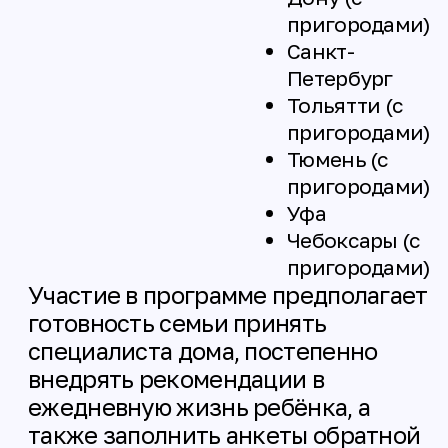
насколько патронаж действительно
полезен семьям, что можно улучшить и
как развивать программу дальше.
После визита:
специалист оформляет отчет
по проведенному визиту;
родитель заполняет короткую
анкету
в течение суток после
встречи;
через 2 месяца
семья
заполняет анкету отложенной
обратной связи
о том, что
изменилось в повседневной
жизни ребенка и семьи после
патронажа.
Мы очень просим относиться
к заполнению анкет
внимательно
и ответственно.
Заполнение
обратной связи — это обязательная
часть участия в программе:
именно