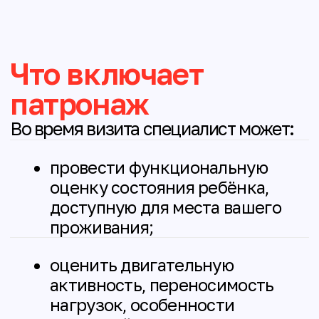
и других ТСР;
помочь встроить уход
в реальную жизнь семьи без
перегрузки ребёнка
и родителей;
дать рекомендации
по ежедневной двигательной
активности и профилактике
осложнений;
ответить на вопросы,
связанные с физической
терапией и реабилитацией при
МДД/Б.
Патронаж может помочь:
Лучше понимать текущее
состояние ребёнка и изменения
его двигательных функций;
Выстроить ежедневный уход и