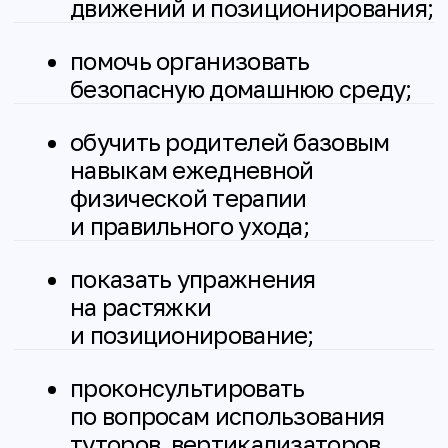
домашнюю физическую терапию;
Снизить риск контрактур
и вторичных осложнений;
Сделать повседневную жизнь
и перемещение ребёнка
безопаснее;
Адаптировать рекомендации под
реальные возможности семьи;
Снизить тревогу родителей
за счёт понятных и реалистичных
рекомендаций.
В задачи патронажа не входит:
Постановка и/или уточнение
диагнозов;
Экстренная медицинская
помощь;
Регулярные индивидуальные
занятия с физическим
терапевтом;
Подбор и назначение
лекарственной терапии;