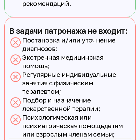
Нижний
Новгород (с
пригородами)
Новокузнецк
Пермь
Ростов-на-
Дону (с
пригородами)
Санкт-
Петербург
Тольятти (с
пригородами)
Тюмень (с
пригородами)
Уфа
Чебоксары (с
пригородами)
Участие в программе предполагает
готовность семьи принять
специалиста дома, постепенно
внедрять рекомендации в
ежедневную жизнь ребёнка, а
также заполнить анкеты обратной