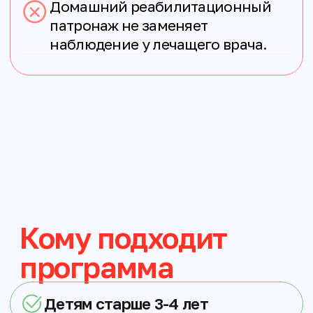
связи после визита и через 3
месяца после него. Это
обязательная часть программы:
обратная связь помогает нам
оценивать эффективность
патронажа, готовить отчетность
для грантодателей и развивать
практику домашнего
реабилитационного патронажа в
будущем.
Мы рекомендуем патронаж семьям,
которые готовы постепенно
внедрять полученные
рекомендации в ежедневную
жизнь ребёнка. При этом важно
понимать: уход при МДД/Б не
должен становиться бесконечной
борьбой за «идеальную
реабилитацию». Наша задача —
помочь семье найти устойчивый,
выполнимый и безопасный ритм
жизни.