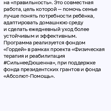
доступную для места вашего
проживания;
оценить двигательную
активность, переносимость
нагрузок, особенности
движений и позиционирования;
помочь организовать
безопасную домашнюю среду;
обучить родителей базовым
навыкам ежедневной
физической терапии
и правильного ухода;
показать упражнения
на растяжки
и позиционирование;
проконсультировать
по вопросам использования
туторов, вертикализаторов