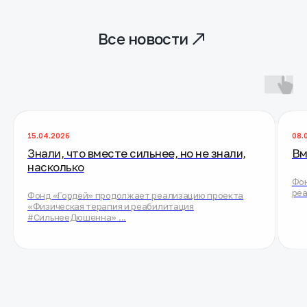
15.04.2026
08.
Знали, что вместе сильнее, но не знали,
Вм
насколько
Фон
реа
Фонд «Гордей» продолжает реализацию проекта
«Физическая терапия и реабилитация
#СильнееДюшенна» ...