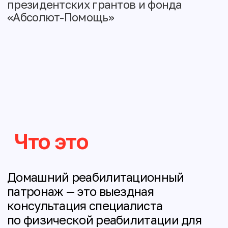
патронаж — это выездная
консультация специалиста
по физической реабилитации для
семей, воспитывающих детей
с миодистрофией Дюшенна/
Беккера. Для детей, внесённых
в регистр фонда «Гордей» выезд
осуществляется бесплатно 1 раз в 3-
4 месяца.
Специалист приезжает домой, чтобы
оценить состояние ребёнка
и помочь семье выстроить
ежедневный уход и физическую
терапию так, чтобы они были
полезными, безопасными
и выполнимыми в реальной жизни
семьи.
Патронаж — это не «разовая
реабилитация» и не проверка родителей
на «правильность». Это совместная
работа, цель которой — помочь семье
лучше понять потребности ребёнка,