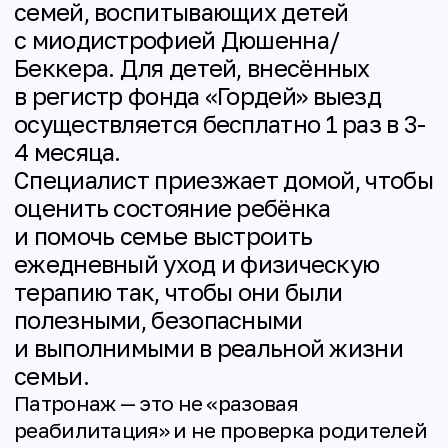
адаптировать домашнюю среду
и сделать ежедневный уход более
устойчивым и эффективным.
Программа реализуется фондом
«Гордей» в рамках проекта «Физическая
терапия и реабилитация
#СильнееДюшенна», при поддержке
фонда президентских грантов и фонда
«Абсолют-Помощь».
Что включает
патронаж
Во время визита специалист может:
провести функциональную
оценку состояния ребёнка,