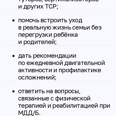
Психологическая или
психиатрическая помощьдетям
или взрослым членам семьи;
Домашний реабилитационный
патронаж не заменяет
наблюдение у лечащего врача.
Кому подходит
программа
Детям старше 3-4 лет
На амбулаторной и ранней
неамбулаторной стадии