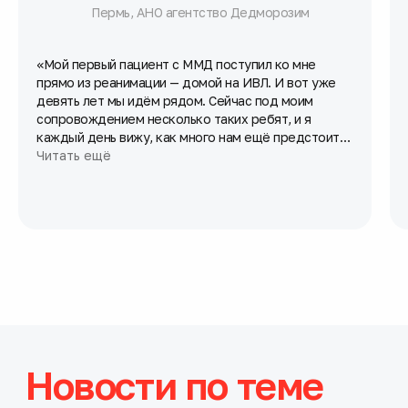
Пермь, АНО агентство Дедморозим
«Мой первый пациент с ММД поступил ко мне
прямо из реанимации — домой на ИВЛ. И вот уже
девять лет мы идём рядом. Сейчас под моим
сопровождением несколько таких ребят, и я
каждый день вижу, как много нам ещё предстоит
сделать. Мне очень хочется, чтобы на поздней
Читать ещё
амбулаторной стадии дети и их семьи были в
гораздо лучшем положении, чем я это вижу сейчас.
Для этого я считаю критически важным начинать
работать с семьёй как можно раньше и
проговаривать все до мельчайших деталей. Без
контакта с родителями и самим ребёнком ничего
не получится — только вместе мы можем ставить
реальные цели и достигать их. Семья — это главная
опора, а родитель — самый главный специалист для
своего ребёнка. Моя задача — научить их
маленьким, но регулярным шагам».