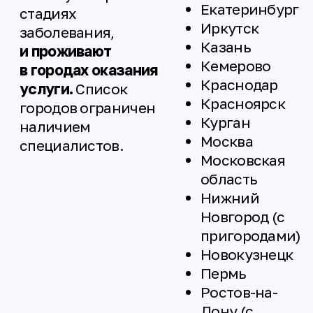
Обратная связь сразу после приема
Обратная связь через 3 месяца
Для участия необходимо заполнить
заявку. После этого мы свяжемся с
семьёй, уточним необходимые
детали и постараемся подобрать
специалиста в вашем регионе.
Все визиты согласовываются
индивидуально, с учётом
возможностей специалистов.
Обратная связь и сбор данных
Практика домашнего
реабилитационного патронажа
реализуется при поддержке гранта,
поэтому для нас очень важно собирать
обратную связь и данные о результатах
программы. Это помогает не только
подготовить отчетность, но и понять,