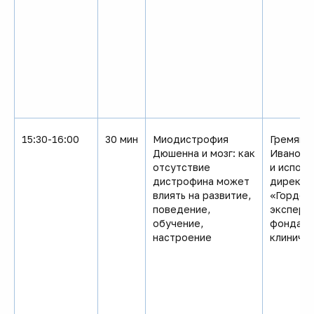
15:30-16:00
30 мин
Миодистрофия
Гремяков
Дюшенна и мозг: как
Ивановн
отсутствие
и испол
дистрофина может
директо
влиять на развитие,
«Гордей»
поведение,
эксперт
обучение,
фонда «
настроение
клиничес