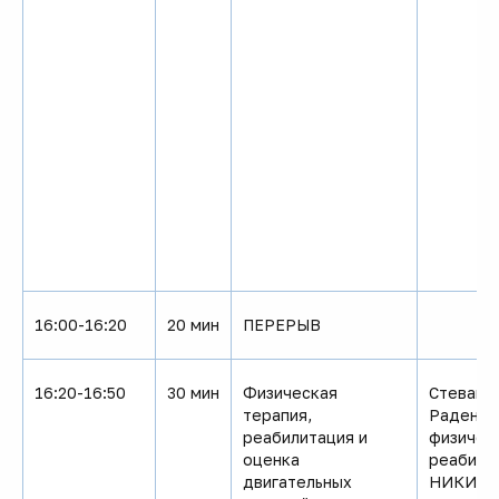
Регистрация
16:00-16:20
20 мин
ПЕРЕРЫВ
16:20-16:50
30 мин
Физическая
Стевано
терапия,
Раденко
реабилитация и
физичес
оценка
реабили
двигательных
НИКИ пе