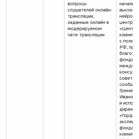
вопросы
начальн
слушателей онлайн-
высокот
трансляции,
нейромы
заданные онлайн в
центра 
модерируемом
«Центра
чате трансляции
клиниче
с полик
РФ, пре
благотв
фонда «
междуна
консуль
совета 
сообщес
Гремяков
Ивановн
и испол
директо
«Гордей»
эксперт
фонда «
клиничес