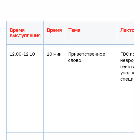
Время
Время
Тема
Лектор
выступления
12.00-12.10
10 мин
Приветственное
ГВС по 
слово
невролог
генетике
уполном
специал