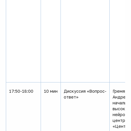
17:50-18:00
10 мин
Дискуссия «Вопрос-
Гремяко
ответ»
Андреевн
начальн
высокот
нейромы
центра 
«Центра