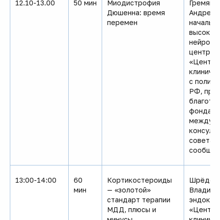
12.10-13.00
50 мин
Миодистрофия
Гремяко
Дюшенна: время
Андреевн
перемен
начальн
высокот
нейромы
центра 
«Центра
клиниче
с полик
РФ, пре
благотв
фонда «
междуна
консуль
совета 
сообще
13:00-14:00
60
Кортикостероиды
Шрёдер 
мин
— «золотой»
Владимир
стандарт терапии
эндокри
МДД, плюсы и
«Центра
минусы
клиниче