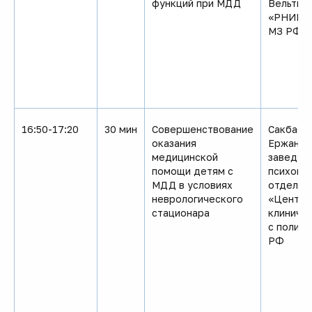
функций при МДД
Вельтищ
«РНИМУ 
МЗ РФ
16:50-17:20
30 мин
Совершенствование
Сакбаев
оказания
Ержанов
медицинской
заведую
помощи детям с
психоне
МДД в условиях
отделен
неврологического
«Центра
стационара
клиниче
с полик
РФ