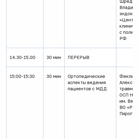
Шрёдер 
Владимир
эндокри
«Центра
клиниче
с полик
РФ
14.30-15.00
30 мин
ПЕРЕРЫВ
15:00-15:30
30 мин
Ортопедические
Феклист
аспекты ведения
Александ
пациентов с МДД
травмат
ОСП НИК
им. Вел
ВО «РНИ
Пирогов