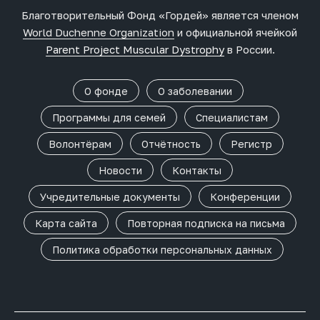
Благотворительный Фонд «Гордей» является членом
World Duchenne Organization
и официальной ячейкой
Parent Project Muscular Dystrophy
в России.
О фонде
О заболевании
Программы для семей
Специалистам
Волонтёрам
Отчётность
Регистр
Новости
Контакты
Учредительные документы
Конференции
Карта сайта
Повторная подписка на письма
Политика обработки персональных данных