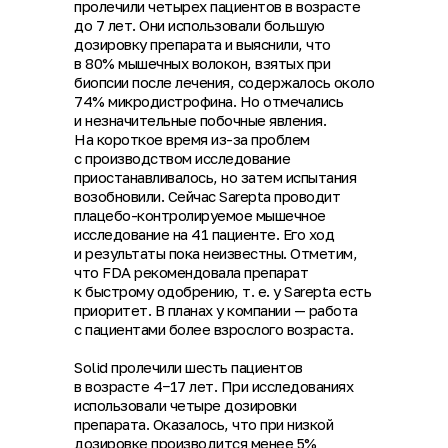
пролечили четырех пациентов в возрасте
до 7 лет. Они использовали большую
дозировку препарата и выяснили, что
в 80% мышечных волокон, взятых при
биопсии после лечения, содержалось около
74% микродистрофина. Но отмечались
и незначительные побочные явления.
На короткое время из-за проблем
с производством исследование
приостанавливалось, но затем испытания
возобновили. Сейчас Sarepta проводит
плацебо-контролируемое мышечное
исследование на 41 пациенте. Его ход
и результаты пока неизвестны. Отметим,
что FDA рекомендовала препарат
к быстрому одобрению, т. е. у Sarepta есть
приоритет. В планах у компании — работа
с пациентами более взрослого возраста.
Solid пролечили шесть пациентов
в возрасте 4−17 лет. При исследованиях
использовали четыре дозировки
препарата. Оказалось, что при низкой
дозировке производится менее 5%