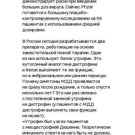
демонстрирует риски при введении
больших доз вируса. Сейчас Pfizer
готовится к большому плацебо-
контролируемому исследованию на 99
пациентах с использованием средней
дозировки.
В России сегодня разрабатываются два
препарата, работающие на основе
заместительной генной терапии. Один
из них использует белок утрофин. Это
аутосомный аналог гена дистрофина
и белок выполняет те же функции,
но в эмбриональном или раннем периоде.
Почему симптомы МДД проявляются
не сразу после рождения, а только спустя
несколько лет? Это как раз связано
с постепенной заменой утрофина
на дистрофин (у пациентов с МДД
дистрофин выполнять свои функции
не может).
«Утрофин был у всех пациентов
с миодистрофией Дюшенна. Теоретически
иммунного ответа на него быть не должно,