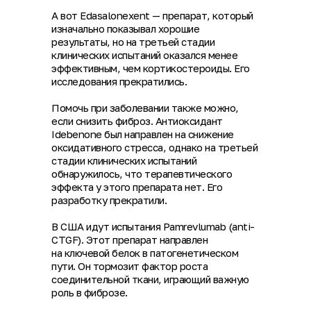
А вот Edasalonexent — препарат, который
изначально показывал хорошие
результаты, но на третьей стадии
клинических испытаний оказался менее
эффективным, чем кортикостероиды. Его
исследования прекратились.
Помочь при заболевании также можно,
если снизить фиброз. Антиоксидант
Idebenone был направлен на снижение
оксидативного стресса, однако на третьей
стадии клинических испытаний
обнаружилось, что терапевтического
эффекта у этого препарата нет. Его
разработку прекратили.
В США идут испытания Pamrevlumab (anti-
CTGF). Этот препарат направлен
на ключевой белок в патогенетическом
пути. Он тормозит фактор роста
соединительной ткани, играющий важную
роль в фиброзе.