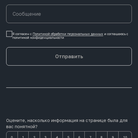
Я согласен с
Политикой обработки персональных данных
и соглашаюсь c
политикой конфиденциальности
Отправить
Оцените, насколько информация на странице была для
вас понятной?
0
1
2
3
4
5
6
7
8
9
10