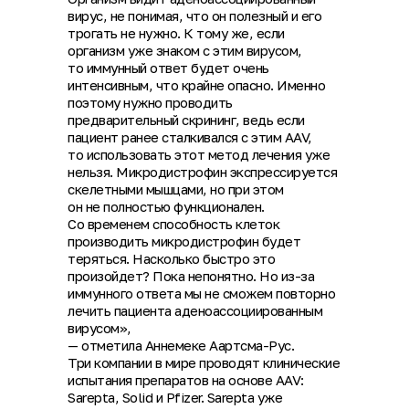
вирус, не понимая, что он полезный и его
трогать не нужно. К тому же, если
организм уже знаком с этим вирусом,
то иммунный ответ будет очень
интенсивным, что крайне опасно. Именно
поэтому нужно проводить
предварительный скрининг, ведь если
пациент ранее сталкивался с этим AAV,
то использовать этот метод лечения уже
нельзя. Микродистрофин экспрессируется
скелетными мышцами, но при этом
он не полностью функционален.
Со временем способность клеток
производить микродистрофин будет
теряться. Насколько быстро это
произойдет? Пока непонятно. Но из-за
иммунного ответа мы не сможем повторно
лечить пациента аденоассоциированным
вирусом»,
— отметила Аннемеке Аартсма-Рус.
Три компании в мире проводят клинические
испытания препаратов на основе AAV:
Sarepta, Solid и Pfizer. Sarepta уже