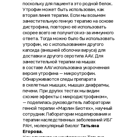
поскольку для пациента это родной белок.
Утрофин может быть использован, как
вторая линия терапии. Если мы возьмем
заместительную генную терапию на основе
дистрофина, повторно её использовать
скорее всего не получится из-за иммунного
ответа. Тогда можно было бы использовать
утрофин, но с использованием другого
капсида (внешней оболочки вируса) для
доставки и другого серотипа AAV. Для
заместительной терапии на мышах
в составе AAV использована укороченная
версия утрофина — микроутрофин.
Обнаруживаются следы препарата
в скелетных мышцах, мышцах диафрагмы,
печени. При других тестах мы видим
схожие эффекты с микродистрофином»,
— поделилась руководитель лаборатории
генной терапии «Марлин Биотех», научный
сотрудник Лаборатории моделирования и
терапии наследственных заболеваний ИБГ
РАН, молекулярный биолог
Татьяна
Егорова.