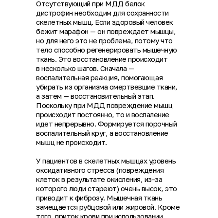
Отсутствующий при МДД белок
дистрофин необходим для сохранности
скелетных мышц. Если здоровый человек
бежит марафон — он повреждает мышцы,
но для него это не проблема, потому что
тело способно регенерировать мышечную
ткань. Это восстановление происходит
в несколько шагов. Сначала —
воспалительная реакция, помогающая
убирать из организма омертвевшие ткани,
а затем — восстановительный этап.
Поскольку при МДД повреждение мышц
происходит постоянно, то и воспаление
идет непрерывно. Формируется порочный
воспалительный круг, а восстановление
мышц не происходит.
У пациентов в скелетных мышцах уровень
оксидативного стресса (повреждения
клеток в результате окисления, из-за
которого люди стареют) очень высок, это
приводит к фиброзу. Мышечная ткань
замещается рубцовой или жировой. Кроме
того, приток крови при использовании