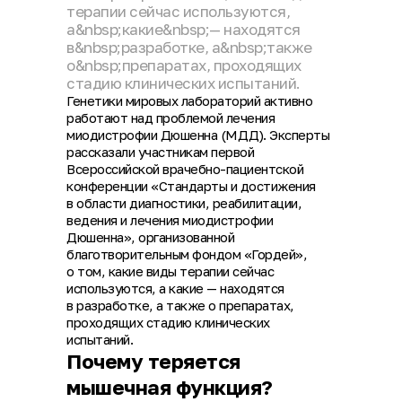
терапии сейчас используются,
а&nbsp;какие&nbsp;— находятся
в&nbsp;разработке, а&nbsp;также
о&nbsp;препаратах, проходящих
стадию клинических испытаний.
Генетики мировых лабораторий активно
работают над проблемой лечения
миодистрофии Дюшенна (МДД). Эксперты
рассказали участникам первой
Всероссийской врачебно-пациентской
конференции «Стандарты и достижения
в области диагностики, реабилитации,
ведения и лечения миодистрофии
Дюшенна», организованной
благотворительным фондом «Гордей»,
о том, какие виды терапии сейчас
используются, а какие — находятся
в разработке, а также о препаратах,
проходящих стадию клинических
испытаний.
Почему теряется
мышечная функция?