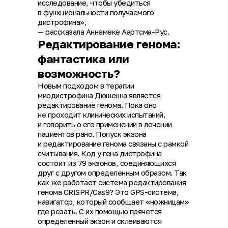
исследование, чтобы убедиться
в функциональности получаемого
дистрофина»,
— рассказала Аннемеке Аартсма-Рус.
Редактирование генома:
фантастика или
возможность?
Новым подходом в терапии
миодистрофина Дюшенна является
редактирование генома. Пока оно
не проходит клинических испытаний,
и говорить о его применении в лечении
пациентов рано. Попуск экзона
и редактирование генома связаны с рамкой
считывания. Код у гена дистрофина
состоит из 79 экзонов, соединяющихся
друг с другом определенным образом. Так
как же работает система редактирования
генома CRISPR/Cas9? Это GPS-система,
навигатор, который сообщает «ножницам»
где резать. С их помощью прячется
определенный экзон и склеиваются