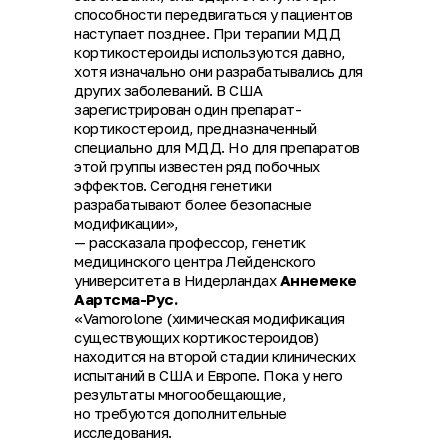
способности передвигаться у пациентов
наступает позднее. При терапии МДД
кортикостероиды используются давно,
хотя изначально они разрабатывались для
других заболеваний. В США
зарегистрирован один препарат-
кортикостероид, предназначенный
специально для МДД. Но для препаратов
этой группы известен ряд побочных
эффектов. Сегодня генетики
разрабатывают более безопасные
модификации»,
— рассказала профессор, генетик
медицинского центра Лейденского
университета в Нидерландах
Аннемеке
Аартсма-Рус.
«Vamorolone (химическая модификация
существующих кортикостероидов)
находится на второй стадии клинических
испытаний в США и Европе. Пока у него
результаты многообещающие,
но требуются дополнительные
исследования.