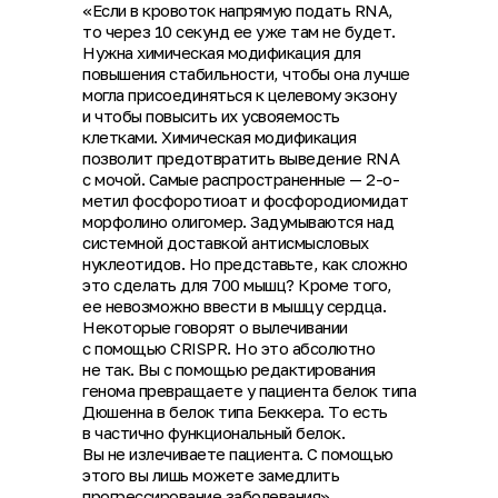
«Если в кровоток напрямую подать RNA,
то через 10 секунд ее уже там не будет.
Нужна химическая модификация для
повышения стабильности, чтобы она лучше
могла присоединяться к целевому экзону
и чтобы повысить их усвояемость
клетками. Химическая модификация
позволит предотвратить выведение RNA
с мочой. Самые распространенные — 2-о-
метил фосфоротиоат и фосфородиомидат
морфолино олигомер. Задумываются над
системной доставкой антисмысловых
нуклеотидов. Но представьте, как сложно
это сделать для 700 мышц? Кроме того,
ее невозможно ввести в мышцу сердца.
Некоторые говорят о вылечивании
с помощью CRISPR. Но это абсолютно
не так. Вы с помощью редактирования
генома превращаете у пациента белок типа
Дюшенна в белок типа Беккера. То есть
в частично функциональный белок.
Вы не излечиваете пациента. С помощью
этого вы лишь можете замедлить
прогрессирование заболевания»,