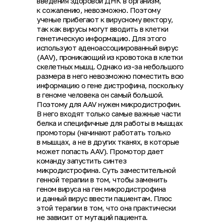
введения здоровой ДНК в организм,
к сожалению, невозможно. Поэтому
ученые прибегают к вирусному вектору,
так как вирусы могут вводить в клетки
генетическую информацию. Для этого
используют аденоассоциированный вирус
(AAV), проникающий из кровотока в клетки
скелетных мышц. Однако из-за небольшого
размера в него невозможно поместить всю
информацию о гене дистрофина, поскольку
в геноме человека он самый большой.
Поэтому для AAV нужен микродистрофин.
В него входят только самые важные части
белка и специфичные для работы в мышцах
промоторы (начинают работать только
в мышцах, а не в других тканях, в которые
может попасть AAV). Промотор дает
команду запустить синтез
микродистрофина. Суть заместительной
генной терапии в том, чтобы заменить
геном вируса на ген микродистрофина
и данный вирус ввести пациентам. Плюс
этой терапии в том, что она практически
не зависит от мутаций пациента.