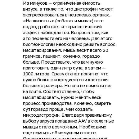
Из минусов — ограниченная ёмкость
вируса, а также то, что дистрофин может
экспрессироваться в нецелевых органах.
«На животных (собаках и мышах) этот
подход работает и терапевтический
эффект наблюдается. Вопрос в том, как
это перенести его на человека. Для этого
биотехнологам необходимо решить вопрос
масштабирования. Мышь весит всего 20
граммов, пациент, конечно, гораздо
больше. Представьте, что вам нужно
приготовить один литр супа, а затем —
1000 литров. Сразу станет понятно, что
нужно больше ингредиентов и кастрюля
большего размера. Но она не поместится
на плите. Соответственно, чтобы
масштабировать, нужно менять весь
процесс производства. Конечно, сварить
суп гораздо проще, чем создать
микродистрофин. Благодаря правильному
выбору вируса попадание AAV в скелетные
мышцы стало возможным. Необходимо
еще помнить об иммунном ответе.
Организм видит аденоассоциированный