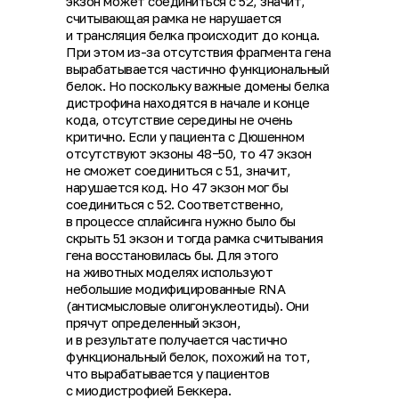
экзон может соединиться с 52, значит,
считывающая рамка не нарушается
и трансляция белка происходит до конца.
При этом из-за отсутствия фрагмента гена
вырабатывается частично функциональный
белок. Но поскольку важные домены белка
дистрофина находятся в начале и конце
кода, отсутствие середины не очень
критично. Если у пациента с Дюшенном
отсутствуют экзоны 48−50, то 47 экзон
не сможет соединиться с 51, значит,
нарушается код. Но 47 экзон мог бы
соединиться с 52. Соответственно,
в процессе сплайсинга нужно было бы
скрыть 51 экзон и тогда рамка считывания
гена восстановилась бы. Для этого
на животных моделях используют
небольшие модифицированные RNA
(антисмысловые олигонуклеотиды). Они
прячут определенный экзон,
и в результате получается частично
функциональный белок, похожий на тот,
что вырабатывается у пациентов
с миодистрофией Беккера.