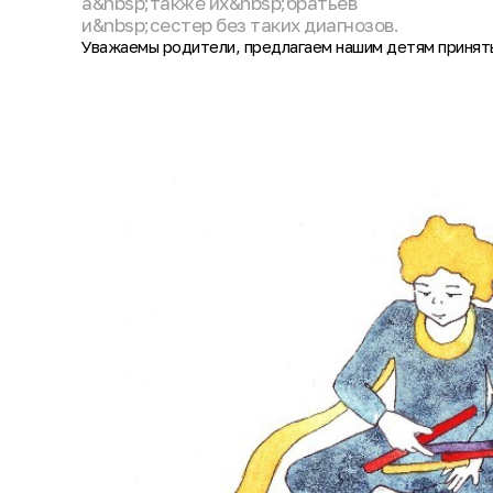
а&nbsp;также их&nbsp;братьев
и&nbsp;сестер без таких диагнозов.
Уважаемы родители, предлагаем нашим детям принять